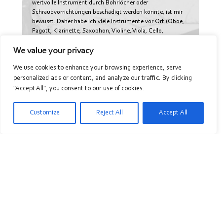
wertvolle Instrument durch Bohrlöcher oder
Schraubvorrichtungen beschädigt werden könnte, ist mir
bewusst. Daher habe ich viele Instrumente vor Ort (Oboe,
Fagott, Klarinette, Saxophon, Violine, Viola, Cello,
Querflöte etc.), an denen Stützen montiert sind.
Musikerinnen und Musiker haben damit zunächst die
We value your privacy
Gelegenheit an diesen Instrumenten die Vorteile der Stütze
We use cookies to enhance your browsing experience, serve
zu erfahren. Überzeugt das neue Halte- und Spielgefühl,
sollen die wertvollen Instrumente ggfls. später von einem
personalized ads or content, and analyze our traffic. By clicking
Fachbetrieb entsprechend angepasst werden. Im
"Accept All", you consent to our use of cookies.
Wuppertaler Institut für Musikermotorik ermögliche ich
interessierten Musikerinnen und Musikern einen direkten
Customize
Reject All
Accept All
Vergleich zwischen gewohntem Instrument und sinnvollen
ergonomischen Möglichkeiten.
Ich möchte betonen, dass ich kein Händler bin und auch
keine Produkte verkaufe. Mein Anliegen ist die Information,
Beratung und Hilfe bei der Auswahl und individuellen
Anpassung.
Hier eine Auswahl der ergonomischen Produkte, die in
Wuppertal zum Ausprobieren und Anpassen bereit stehen:
Musikersitzkissen „Dispo“ Modell van de Klashorst
Home
Kontakt
Links
Datenschutz
Höhenverstellbarer Klavierstuhl Andexinger pneumatisch
Impressum