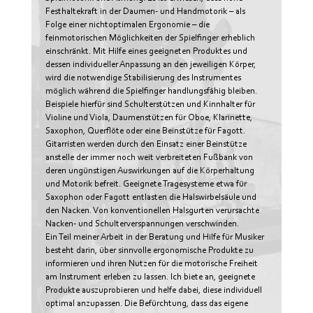
Festhaltekraft in der Daumen- und Handmotorik – als
Folge einer nichtoptimalen Ergonomie – die
feinmotorischen Möglichkeiten der Spielfinger erheblich
einschränkt. Mit Hilfe eines geeigneten Produktes und
dessen individueller Anpassung an den jeweiligen Körper,
wird die notwendige Stabilisierung des Instrumentes
möglich während die Spielfinger handlungsfähig bleiben.
Beispiele hierfür sind Schulterstützen und Kinnhalter für
Violine und Viola, Daumenstützen für Oboe, Klarinette,
Saxophon, Querflöte oder eine Beinstütze für Fagott.
Gitarristen werden durch den Einsatz einer Beinstütze
anstelle der immer noch weit verbreiteten Fußbank von
deren ungünstigen Auswirkungen auf die Körperhaltung
und Motorik befreit. Geeignete Tragesysteme etwa für
Saxophon oder Fagott entlasten die Halswirbelsäule und
den Nacken. Von konventionellen Halsgurten verursachte
Nacken- und Schulterverspannungen verschwinden.
Ein Teil meiner Arbeit in der Beratung und Hilfe für Musiker
besteht darin, über sinnvolle ergonomische Produkte zu
informieren und ihren Nutzen für die motorische Freiheit
am Instrument erleben zu lassen. Ich biete an, geeignete
Produkte auszuprobieren und helfe dabei, diese individuell
optimal anzupassen. Die Befürchtung, dass das eigene